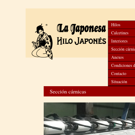
Hilos
Calcetines
Interiores
Sección cárni
Anexos
Condiciones d
Contacto
Situación
Sección cárnicas