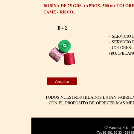
BOBINA DE 75 GRS. (APROX. 500 m) COLOR
CAME - RISCO...
B - 2
- SERVICIO 
- SERVICIO 
- COLORES:
(ROJO/BLAN
Ampliar
TODOS NUESTROS HILADOS ESTAN FABRIC
CON EL PROPÓSITO DE OFRECER MÁS MET
C/ Mascota, 4-6 - 08
Tel. 93 891 80 33 - 629 8